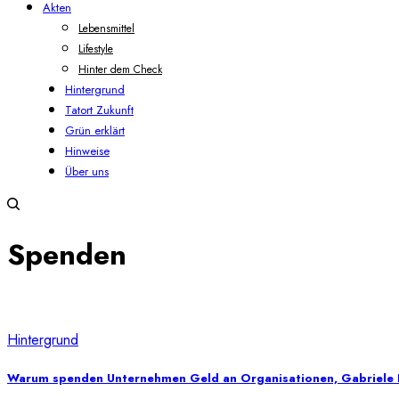
Akten
Lebensmittel
Lifestyle
Hinter dem Check
Hintergrund
Tatort Zukunft
Grün erklärt
Hinweise
Über uns
Spenden
Hintergrund
Warum spenden Unternehmen Geld an Organisationen, Gabriele