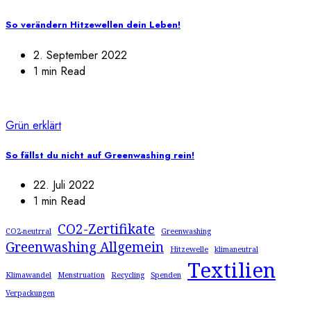
So verändern Hitzewellen dein Leben!
2. September 2022
1 min Read
Grün erklärt
So fällst du nicht auf Greenwashing rein!
22. Juli 2022
1 min Read
CO2-Zertifikate
CO2-neutrral
Greenwashing
Greenwashing Allgemein
Hitzewelle
klimaneutral
Textilien
Klimawandel
Menstruation
Recycling
Spenden
Verpackungen