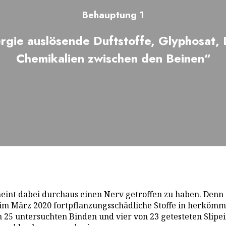
Behauptung 1
ergie auslösende Duftstoffe, Glyphosat
Chemikalien zwischen den Beinen“
eint dabei durchaus einen Nerv getroffen zu haben. Denn 
im März 2020 fortpflanzungsschädliche Stoffe in herkömm
on 25 untersuchten Binden und vier von 23 getesteten Sli