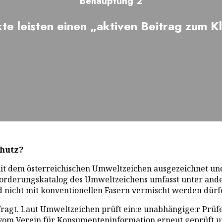
Behauptung 2
te leisten einen „aktiven Beitrag zum K
chutz?
mit dem österreichischen Umweltzeichen ausgezeichnet und
orderungskatalog des Umweltzeichens umfasst unter ander
nicht mit konventionellen Fasern vermischt werden dürf
fragt. Laut Umweltzeichen prüft ein:e unabhängige:r Prüfe
vom Verein für Konsumenteninformation erneut geprüft 