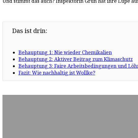
Und stimmt das auch? Inspektorin Grün hat ihre Lupe a
Das ist drin:
Behauptung 1: Nie wieder Chemikalien
Behauptung 2: Aktiver Beitrag zum Klimaschutz
Behauptung 3: Faire Arbeitsbedingungen und Löh
Fazit: Wie nachhaltig ist Wollke?